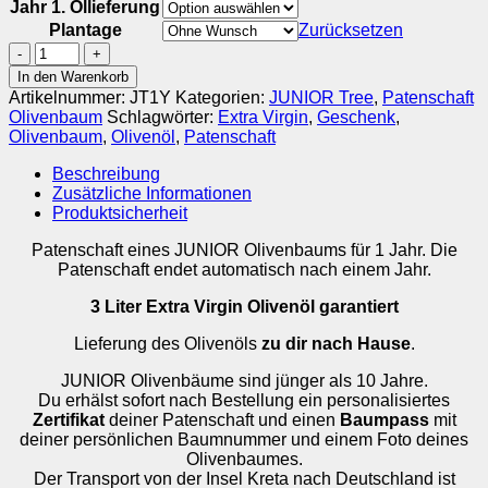
Jahr 1. Öllieferung
Plantage
Zurücksetzen
JUNIOR
Tree
In den Warenkorb
-
Artikelnummer:
JT1Y
Kategorien:
JUNIOR Tree
,
Patenschaft
1
Olivenbaum
Schlagwörter:
Extra Virgin
,
Geschenk
,
Jahr
Olivenbaum
,
Olivenöl
,
Patenschaft
Patenschaft
Menge
Beschreibung
Zusätzliche Informationen
Produktsicherheit
Patenschaft eines JUNIOR Olivenbaums für 1 Jahr. Die
Patenschaft endet automatisch nach einem Jahr.
3 Liter
Extra Virgin Olivenöl garantiert
Lieferung des Olivenöls
zu dir nach Hause
.
JUNIOR Olivenbäume sind jünger als 10 Jahre.
Du erhälst sofort nach Bestellung ein personalisiertes
Zertifikat
deiner Patenschaft und einen
Baumpass
mit
deiner persönlichen Baumnummer und einem Foto deines
Olivenbaumes.
Der Transport von der Insel Kreta nach Deutschland ist