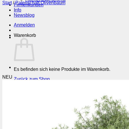
Start
/
Patenschaft Olivenbaum
Firmenkunden
Info
Newsblog
Anmelden
Warenkorb
Es befinden sich keine Produkte im Warenkorb.
NEU
Zurück zum Shop
Suchen
nach: