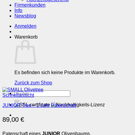
Firmenkunden
Info
Newsblog
Anmelden
Warenkorb
Es befinden sich keine Produkte im Warenkorb.
Zurück zum Shop
Suchen
Schnellansicht
nach:
JUNIOR Tree – 1 Jahr Patenschaft
89,00
€
Patenschaft eines
JUNIOR
Olivenbaums.