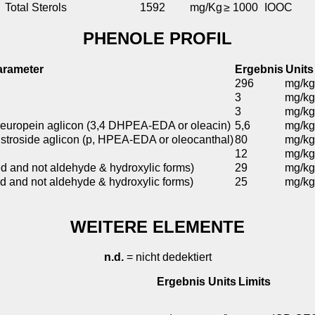
Total Sterols
1592
mg/Kg
≥ 1000
IOOC
PHENOLE PROFIL
arameter
Ergebnis
Units
296
mg/kg
3
mg/kg
3
mg/kg
leuropein aglicon (3,4 DHPEA-EDA or oleacin)
5,6
mg/kg
gstroside aglicon (p, HPEA-EDA or oleocanthal)
80
mg/kg
12
mg/kg
d and not aldehyde & hydroxylic forms)
29
mg/kg
ed and not aldehyde & hydroxylic forms)
25
mg/kg
WEITERE ELEMENTE
n.d.
= nicht dedektiert
Ergebnis
Units
Limits