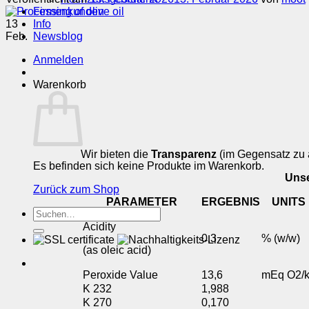
Firmenkunden
13
Info
Feb.
Newsblog
Anmelden
Warenkorb
Wir bieten die
Transparenz
(im Gegensatz zu 
Es befinden sich keine Produkte im Warenkorb.
Unse
Zurück zum Shop
PARAMETER
ERGEBNIS
UNITS
Suchen
nach:
Acidity
0,3
% (w/w)
(as oleic acid)
Peroxide Value
13,6
mEq O2/
Κ 232
1,988
Κ 270
0,170