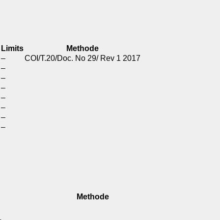
Limits
Methode
–
COI/T.20/Doc. No
29/ Rev 1 2017
–
–
–
–
–
–
–
Methode