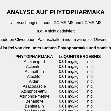
ANALYSE AUF PHYTOPHARMAKA
Untersuchungsmethode: GC/MS-MS und LC/MS-MS
n.d.
= nicht dedektiert
anderen Olivenbaum Patenschaften) indem wir unser Olivenöl l
l ist frei von den untersuchten Phytopharmaka und somit be
PHYTOPHARMAKA
LoQ
UNITS
ERGEBNIS
Acetamiprid
0,01
mg/kg
n.d.
Aclonifen
0,01
mg/kg
n.d.
Acrinathrin
0,01
mg/kg
n.d.
Alachlor
0,01
mg/kg
n.d.
Aldrin
0,01
mg/kg
n.d.
Azaconazole
0,01
mg/kg
n.d.
Azinphos-ethyl
0,01
mg/kg
n.d.
Azinphos-methyl
0,01
mg/kg
n.d.
Benalaxyl
0,01
mg/kg
n.d.
Benfluralin
0,01
mg/kg
n.d.