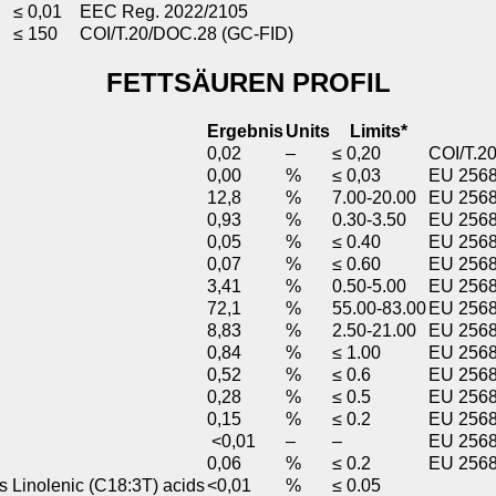
≤ 0,01
EEC Reg. 2022/2105
≤ 150
COI/T.20/DOC.28
(GC-FID)
FETTSÄUREN PROFIL
Ergebnis
Units
Limits*
0,02
–
≤ 0,20
COI/T.2
0,00
%
≤ 0,03
EU 2568
12,8
%
7.00-20.00
EU 2568
0,93
%
0.30-3.50
EU 2568
0,05
%
≤ 0.40
EU 2568
0,07
%
≤ 0.60
EU 2568
3,41
%
0.50-5.00
EU 2568
72,1
%
55.00-83.00
EU 2568
8,83
%
2.50-21.00
EU 2568
0,84
%
≤ 1.00
EU 2568
0,52
%
≤ 0.6
EU 2568
0,28
%
≤ 0.5
EU 2568
0,15
%
≤ 0.2
EU 2568
<0,01
–
–
EU 2568
0,06
%
≤ 0.2
EU 2568
s Linolenic (C18:3T) acids
<
0,01
%
≤ 0.05