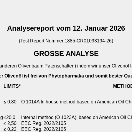
Analysereport vom 12. Januar 2026
(Test Report Nummer 1885-GR01093194-26)
GROSSE ANALYSE
anderen Olivenbaum Patenschaften) indem wir unser Olivenöl l
r Olivenöl ist frei von Phytopharmaka und somit bester Qual
LIMITS*
METHO
≤ 0,80
Ο 1014Α In house method
based on American Oil
Che
kg
≤20,0
internal method (Ο
1023Α), based on
American Oil C
≤ 2,50
EEC Reg. 2022/2105
≤ 0,22
EEC Reg. 2022/2105