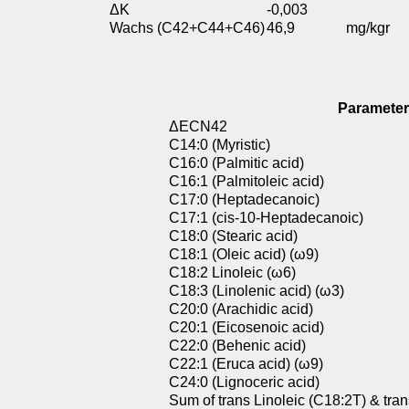
ΔΚ
-0,003
Wachs (C42+C44+C46)
46,9
mg/kgr
Parameter
ΔECN42
C14:0 (Myristic)
C16:0 (Palmitic acid)
C16:1 (Palmitoleic acid)
C17:0 (Heptadecanoic)
C17:1 (cis-10-Heptadecanoic)
C18:0 (Stearic acid)
C18:1 (Oleic acid)
(ω9)
C18:2 Linoleic
(ω6)
C18:3 (Linolenic acid)
(ω3)
C20:0 (Arachidic acid)
C20:1 (Eicosenoic acid)
C22:0 (Behenic acid)
C22:1 (Eruca acid)
(ω9)
C24:0 (Lignoceric acid)
Sum of trans Linoleic (C18:2T) & tran