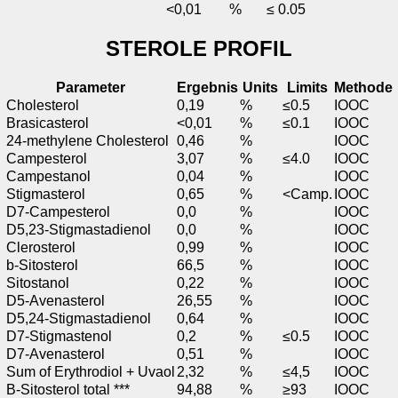
<
0,01
%
≤ 0.05
STEROLE PROFIL
Parameter
Ergebnis
Units
Limits
Methode
Cholesterol
0,19
%
≤0.5
IOOC
Brasicasterol
<0,01
%
≤0.1
IOOC
24-methylene Cholesterol
0,46
%
IOOC
Campesterol
3,07
%
≤4.0
IOOC
Campestanol
0,04
%
IOOC
Stigmasterol
0,65
%
<Camp.
IOOC
D7-Campesterol
0,0
%
IOOC
D5,23-Stigmastadienol
0,0
%
IOOC
Clerosterol
0,99
%
IOOC
b-Sitosterol
66,5
%
IOOC
Sitostanol
0,22
%
IOOC
D5-Avenasterol
26,55
%
IOOC
D5,24-Stigmastadienol
0,64
%
IOOC
D7-Stigmastenol
0,2
%
≤0.5
IOOC
D7-Avenasterol
0,51
%
IOOC
Sum of Erythrodiol + Uvaol
2,32
%
≤4,5
IOOC
B-Sitosterol total ***
94,88
%
≥93
IOOC