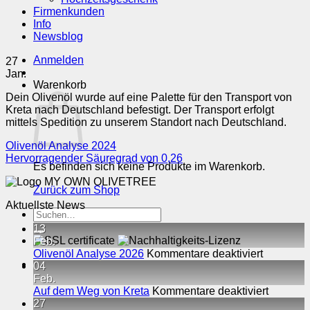
Firmenkunden
Info
Newsblog
Anmelden
27
Jan.
Warenkorb
Dein Olivenöl wurde auf eine Palette für den Transport von
Kreta nach Deutschland befestigt. Der Transport erfolgt
mittels Spedition zu unserem Standort nach Deutschland.
Olivenöl Analyse 2024
Hervorragender Säuregrad von 0,26
Es befinden sich keine Produkte im Warenkorb.
Zurück zum Shop
Aktuellste News
Suchen
nach:
13
Feb.
für
Olivenöl Analyse 2026
Kommentare deaktiviert
Olivenöl
04
Analyse
Feb.
2026
für
Auf dem Weg von Kreta
Kommentare deaktiviert
Auf
27