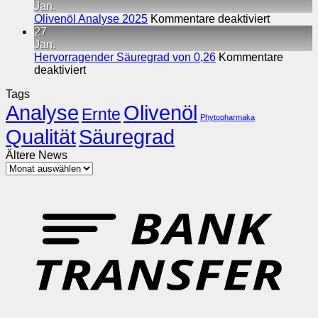
dem
Jan.
für
Weg
Olivenöl Analyse 2025
Kommentare deaktiviert
Olivenöl
von
27
Analyse
Kreta
Jan.
2025
Hervorragender Säuregrad von 0,26
Kommentare
für
deaktiviert
Hervorragender
Tags
Säuregrad
Analyse
Olivenöl
von
Ernte
Phytopharmaka
0,26
Qualität
Säuregrad
Ältere News
Ältere
News
T